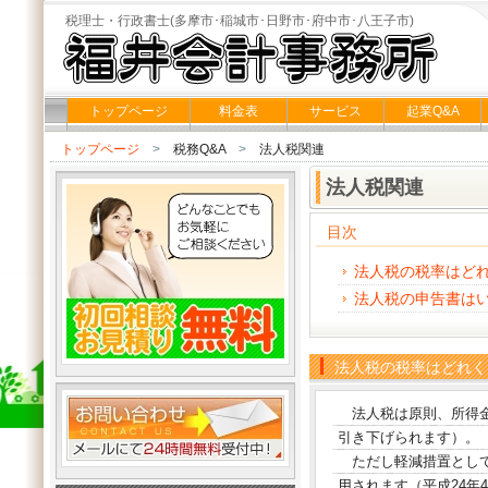
税理士・行政書士(多摩市･稲城市･日野市･府中市･八王子市)
トップページ
料金表
サービス
起業Q&A
トップページ
>
税務Q&A
>
法人税関連
法人税関連
目次
法人税の税率はど
法人税の申告書は
法人税の税率はどれく
法人税は原則、所得金額
引き下げられます）。
ただし軽減措置として、
用されます（平成24年