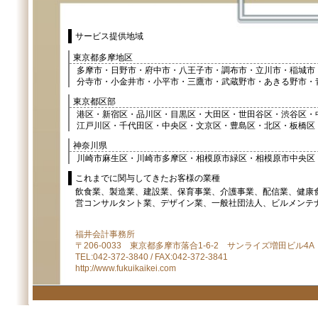
サービス提供地域
東京都多摩地区
多摩市・日野市・府中市・八王子市・調布市・立川市・稲城市
分寺市・小金井市・小平市・三鷹市・武蔵野市・あきる野市・
東京都区部
港区・新宿区・品川区・目黒区・大田区・世田谷区・渋谷区・
江戸川区・千代田区・中央区・文京区・豊島区・北区・板橋区
神奈川県
川崎市麻生区・川崎市多摩区・相模原市緑区・相模原市中央区
これまでに関与してきたお客様の業種
飲食業、製造業、建設業、保育事業、介護事業、配信業、健康食
営コンサルタント業、デザイン業、一般社団法人、ビルメンテ
福井会計事務所
〒206-0033 東京都多摩市落合1-6-2 サンライズ増田ビル4A
TEL:042-372-3840 / FAX:042-372-3841
http://www.fukuikaikei.com