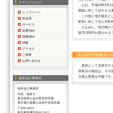
メインメニュー
なお、平成24年4月1
税額に対して10％が上
トップページ
この他に地方税分とし
料金表
町村に対して法人市町
サービス
ちなみに、地方税のう
起業Q&A
額70,000円が課され
税務Q&A
特集
アクセス
法人税の申告書はいつ
ご挨拶
お問い合わせ
原則として決算日の２
祝祭日の場合は、その
立後も変更は可能です
福井会計事務所
福井会計事務所
代表 福井大
東京税理士会日野支部所属
東京都行政書士会府中支部所属
〒206-0033
東京都多摩市落合1-6-2