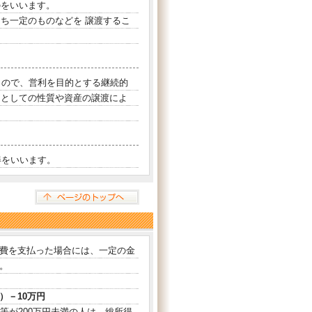
のをいいます。
ち一定のものなどを 譲渡するこ
もので、営利を目的とする継続的
価としての性質や資産の譲渡によ
得をいいます。
費を支払った場合には、一定の金
。
－10万円
等が200万円未満の人は、総所得