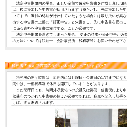
法定申告期限内の場合、正しい金額で確定申告書を作成し直し期限
ば、後に提出した申告書が採用されます（※ただし、先に提出した申
いてすでに還付の処理が行われていたような場合には取り扱いが異な
出する申告書の上部に「訂正申告」と朱書きし、先に申告書を提出し
に係る資料を申告書に添付する、ことが必要です。
法定申告期限を過ぎてしまった場合、 更正の請求や修正申告が必
の方法については税理士、会計事務所、税務署等にお問い合わせ下さ
税務署の確定申告書の受付は休日も行っていますか？
税務署の開庁時間は、原則的には月曜日～金曜日の17時までになり
間中は、一部税務署で休日も開庁していることがあります。
また閉庁日でも、時間外収受箱への投函又は郵便・信書便により申
収受印のつかれた申告書の控えが必要であれば、宛先を記入し切手を
けば、後日返送されます。