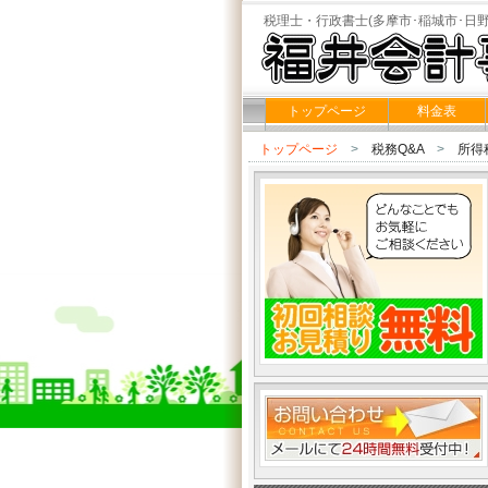
税理士・行政書士(多摩市･稲城市･日野
トップページ
料金表
トップページ
>
税務Q&A
>
所得