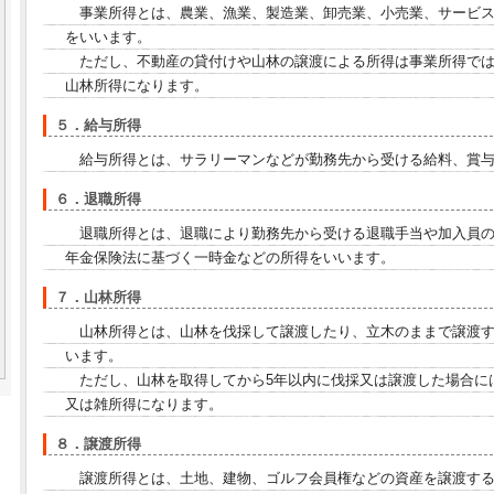
事業所得とは、農業、漁業、製造業、卸売業、小売業、サービス
をいいます。
ただし、不動産の貸付けや山林の譲渡による所得は事業所得では
山林所得になります。
５．給与所得
給与所得とは、サラリーマンなどが勤務先から受ける給料、賞与
６．退職所得
退職所得とは、退職により勤務先から受ける退職手当や加入員の
年金保険法に基づく一時金などの所得をいいます。
７．山林所得
山林所得とは、山林を伐採して譲渡したり、立木のままで譲渡す
います。
ただし、山林を取得してから5年以内に伐採又は譲渡した場合には
又は雑所得になります。
８．譲渡所得
譲渡所得とは、土地、建物、ゴルフ会員権などの資産を譲渡する