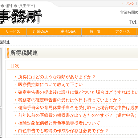
リンク
市･府中市･八王子市)
営業時間9
Tel.
サービス
起業Q&A
税務Q&A
特 集
アクセス
税関連
所得税関連
目次
所得にはどのような種類がありますか？
医療費控除について教えて下さい
確定申告書の提出後に誤りに気がついた場合はどうすればよ
税務署の確定申告書の受付は休日も行っていますか？
傷病手当金や育児休業手当金を受け取った場合確定申告は必
前年以前の医療費の領収書が出てきたのですが？（還付申告
控除対象配偶者と青色事業専従者について
白色申告でも帳簿の作成や保存は必要ですか？