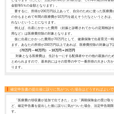
金額等5％の金額となります）。
要するに、所得が200万円以上あって、自分のために使った医療費
の分もまとめて年間の医療費が10万円を超えそうだなというときは
れないということになります。
例えば、出産にかかった費用 （妊娠と診断されてからの定期検診
用など）は医療費控除の対象となります。
仮に出産にかかった費用が70万円として、健康保険で出産育児一時
ます。あなたの所得が200万円以上であれば、医療費控除の対象は下
（70万円－40万円）－10万円＝20万円
対象となる医療費は、生計を一にする配偶者やその他の親族のため
とめられますので、基本的にはその世帯の中で一番所得の大きい方か
ります。
確定申告書の提出後に誤りに気がついた場合はどうすればよいで
「医療費の領収書が追加で出てきた」とか「満期保険金の受け取り
ど、確定申告書を提出した後に誤りに気がついた場合、法定申告期限
す。