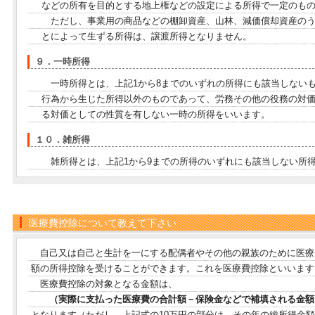
などの所有を目的とする地上権などの設定による所得で一定のも
ただし、事業用の商品などの棚卸資産、山林、減価償却資産のう
とによって生ずる所得は、譲渡所得となりません。
９．一時所得
一時所得とは、上記1から8までのいずれの所得にも該当しない
行為から生じた所得以外のものであって、労務その他の役務の対
る対価としての性質を有しない一時の所得をいいます。
１０．雑所得
雑所得とは、上記1から9までの所得のいずれにも該当しない所
医療費控除について教えて下さい
自己又は自己と生計を一にする配偶者やその他の親族のために医療
額の所得控除を受けることができます。これを医療費控除といいます
医療費控除の対象となる金額は、
（実際に支払った医療費の合計額－保険金などで補填される金額）
となります（ただし、上記式の10万円の部分は、その年の総所得金額