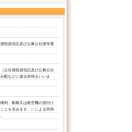
債投資信託及び公募公社債等運
（公社債投資信託及び公募公社
の分配などに係る所得をいいま
権利、船舶又は航空機の貸付け
ることを含みます。）による所得
す。