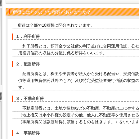
所得にはどのような種類がありますか？
所得は全部で10種類に区分されています。
１．利子所得
利子所得とは、預貯金や公社債の利子並びに合同運用信託、公社
用投資信託の収益の分配に係る所得をいいます。
２．配当所得
配当所得とは、株主や出資者が法人から受ける配当や、投資信託
債等運用投資信託以外のもの）及び特定受益証券発行信託の収益
す。
３．不動産所得
不動産所得とは、土地や建物などの不動産、不動産の上に存する
（地上権又は永小作権の設定その他、他人に不動産等を使用させ
（事業所得又は譲渡所得に該当するものを除きます。）をいいま
４．事業所得