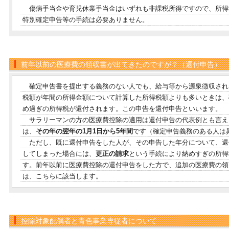
傷病手当金や育児休業手当金はいずれも非課税所得ですので、所得
特別確定申告等の手続は必要ありません。
前年以前の医療費の領収書が出てきたのですが？（還付申告）
確定申告書を提出する義務のない人でも、給与等から源泉徴収され
税額が年間の所得金額について計算した所得税額よりも多いときは、
め過ぎの所得税が還付されます。この申告を還付申告といいます。
サラリーマンの方の医療費控除の適用は還付申告の代表例とも言え
は、
その年の翌年の1月1日から5年間
です（確定申告義務のある人は
ただし、既に還付申告をした人が、その申告した年分について、還
してしまった場合には、
更正の請求
という手続により納めすぎの所得
す。前年以前に医療費控除の還付申告をした方で、追加の医療費の領
は、こちらに該当します。
控除対象配偶者と青色事業専従者について